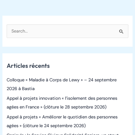
R
e
c
h
Articles récents
e
r
Colloque « Maladie à Corps de Lewy » – 24 septembre
c
2026 à Bastia
h
Appel à projets innovation « l’isolement des personnes
e
agées en France » (clôture le 28 septembre 2026)
r
Appel à projets « Améliorer le quotidien des personnes
agées » (clôture le 24 septembre 2026)
: