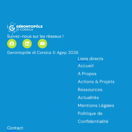
Suivez-nous sur les réseaux !
F
L
Y
a
i
o
c
n
u
Gerontopôle di Corsica © Agep 2026
e
k
t
Liens directs
b
e
u
o
d
b
Accueil
o
i
e
k
n
A Propos
Actions & Projets
Ressources
Actualités
Mentions Légales
Politique de
Confidentialité
Contact