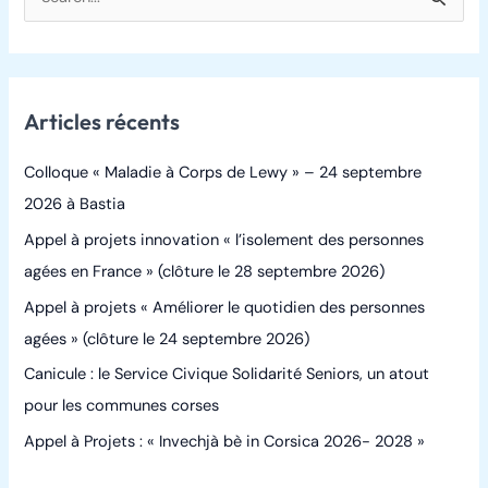
R
e
c
h
Articles récents
e
r
Colloque « Maladie à Corps de Lewy » – 24 septembre
c
2026 à Bastia
h
Appel à projets innovation « l’isolement des personnes
e
agées en France » (clôture le 28 septembre 2026)
r
Appel à projets « Améliorer le quotidien des personnes
agées » (clôture le 24 septembre 2026)
:
Canicule : le Service Civique Solidarité Seniors, un atout
pour les communes corses
Appel à Projets : « Invechjà bè in Corsica 2026- 2028 »