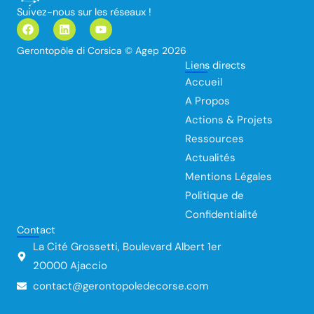
Suivez-nous sur les réseaux !
F
L
Y
a
i
o
c
n
u
Gerontopôle di Corsica © Agep 2026
e
k
t
Liens directs
b
e
u
o
d
b
Accueil
o
i
e
k
n
A Propos
Actions & Projets
Ressources
Actualités
Mentions Légales
Politique de
Confidentialité
Contact
La Cité Grossetti, Boulevard Albert 1er
20000 Ajaccio
contact@gerontopoledecorse.com