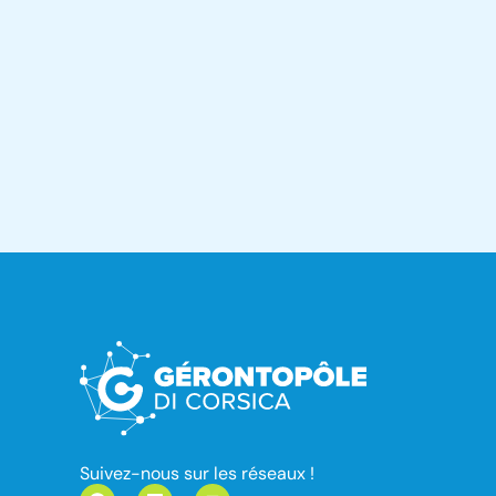
Suivez-nous sur les réseaux !
F
L
Y