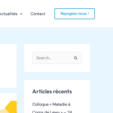
Rejoignez-nous !
Actualités
Contact
R
e
c
h
Articles récents
e
r
Colloque « Maladie à
c
Corps de Lewy » – 24