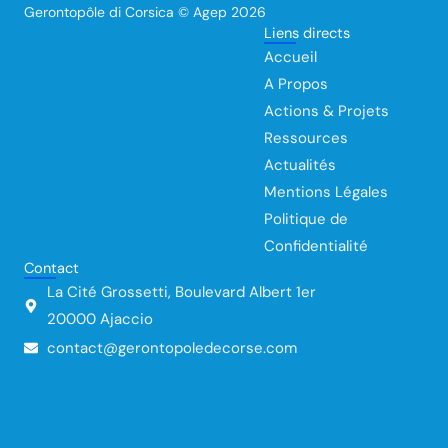
c
n
u
Gerontopôle di Corsica © Agep 2026
e
k
t
Liens directs
b
e
u
o
d
b
Accueil
o
i
e
k
n
A Propos
Actions & Projets
Ressources
Actualités
Mentions Légales
Politique de
Confidentialité
Contact
La Cité Grossetti, Boulevard Albert 1er
20000 Ajaccio
contact@gerontopoledecorse.com