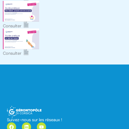
Consulter
Consulter
Suivez-nous sur les réseaux !
F
L
Y
a
i
o