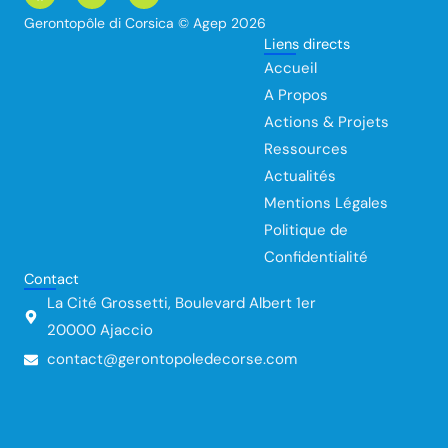
c
n
u
Gerontopôle di Corsica © Agep 2026
e
k
t
Liens directs
b
e
u
o
d
b
Accueil
o
i
e
k
n
A Propos
Actions & Projets
Ressources
Actualités
Mentions Légales
Politique de
Confidentialité
Contact
La Cité Grossetti, Boulevard Albert 1er
20000 Ajaccio
contact@gerontopoledecorse.com