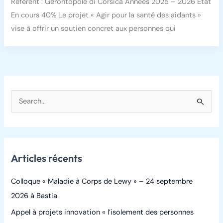
Référent : Gérontopole di Corsica Années 2025 – 2026 État
En cours 40% Le projet « Agir pour la santé des aidants »
vise à offrir un soutien concret aux personnes qui
R
e
c
h
Articles récents
e
r
Colloque « Maladie à Corps de Lewy » – 24 septembre
c
2026 à Bastia
h
Appel à projets innovation « l’isolement des personnes
e