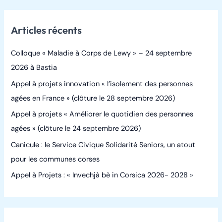
c
h
Articles récents
e
r
Colloque « Maladie à Corps de Lewy » – 24 septembre
c
2026 à Bastia
h
Appel à projets innovation « l’isolement des personnes
e
agées en France » (clôture le 28 septembre 2026)
r
Appel à projets « Améliorer le quotidien des personnes
agées » (clôture le 24 septembre 2026)
:
Canicule : le Service Civique Solidarité Seniors, un atout
pour les communes corses
Appel à Projets : « Invechjà bè in Corsica 2026- 2028 »