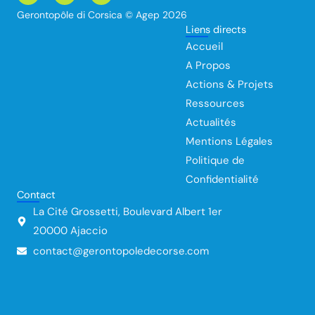
c
n
u
Gerontopôle di Corsica © Agep 2026
e
k
t
Liens directs
b
e
u
o
d
b
Accueil
o
i
e
k
n
A Propos
Actions & Projets
Ressources
Actualités
Mentions Légales
Politique de
Confidentialité
Contact
La Cité Grossetti, Boulevard Albert 1er
20000 Ajaccio
contact@gerontopoledecorse.com