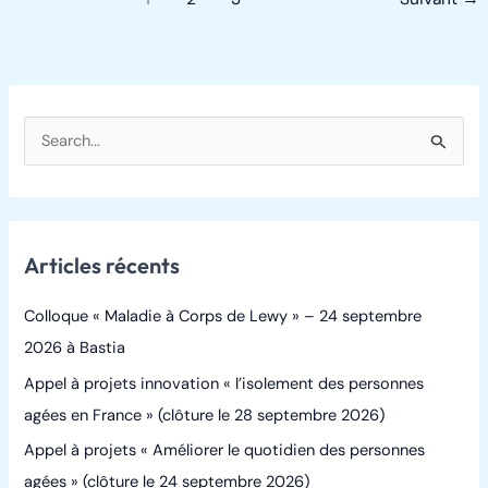
R
e
c
h
Articles récents
e
r
Colloque « Maladie à Corps de Lewy » – 24 septembre
c
2026 à Bastia
h
Appel à projets innovation « l’isolement des personnes
e
agées en France » (clôture le 28 septembre 2026)
r
Appel à projets « Améliorer le quotidien des personnes
agées » (clôture le 24 septembre 2026)