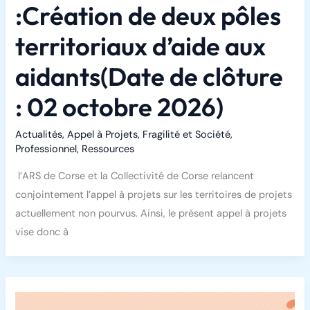
:Création de deux pôles
territoriaux d’aide aux
aidants(Date de clôture
: 02 octobre 2026)
Actualités
,
Appel à Projets
,
Fragilité et Société
,
Professionnel
,
Ressources
l’ARS de Corse et la Collectivité de Corse relancent
conjointement l’appel à projets sur les territoires de projets
actuellement non pourvus. Ainsi, le présent appel à projets
vise donc à