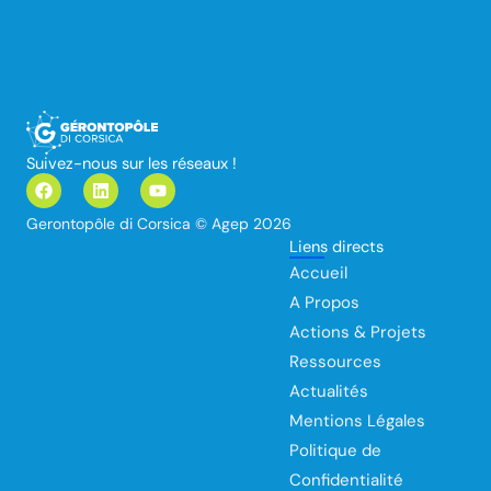
Suivez-nous sur les réseaux !
F
L
Y
a
i
o
c
n
u
Gerontopôle di Corsica © Agep 2026
e
k
t
Liens directs
b
e
u
o
d
b
Accueil
o
i
e
k
n
A Propos
Actions & Projets
Ressources
Actualités
Mentions Légales
Politique de
Confidentialité