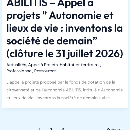
ABILITIS – Appel à
projets ” Autonomie et
lieux de vie : inventons la
société de demain”
(clôture le 31 juillet 2026)
Actualités
,
Appel à Projets
,
Habitat et territoires
,
Professionnel
,
Ressources
L’appel à projets proposé par le fonds de dotation de la
citoyenneté et de l’autonomie ABILITIS, intitulé « Autonomie
et lieux de vie : inventons la société de demain » vise
1
2
3
Suivant
→