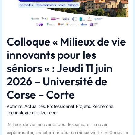
Colloque « Milieux de vie
innovants pour les
séniors « : Jeudi 11 juin
2026 – Université de
Corse – Corte
Actions
,
Actualités
,
Professionnel
,
Projets
,
Recherche
,
Technologie et silver eco
Milieux de vie innovants pour les seniors : innover,
expérimenter, transformer pour un mieux vieillir en Corse. Le