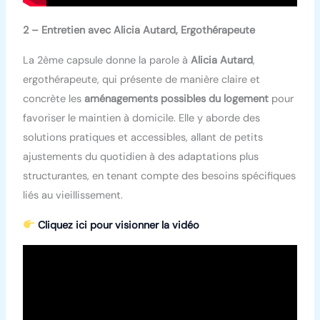
2 – Entretien avec Alicia Autard, Ergothérapeute
La 2ème capsule donne la parole à
Alicia Autard
,
ergothérapeute, qui présente de manière claire et
concrète les
aménagements possibles du logement
pour
favoriser le maintien à domicile. Elle y aborde des
solutions pratiques et accessibles, allant de petits
ajustements du quotidien à des adaptations plus
structurantes, en tenant compte des besoins spécifiques
liés au vieillissement.
Cliquez ici pour visionner la vidéo