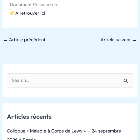
Document Ressources :
A retrouver ici
←
Article précédent
Article suivant
→
R
e
c
h
Articles récents
e
r
Colloque « Maladie à Corps de Lewy » – 24 septembre
c