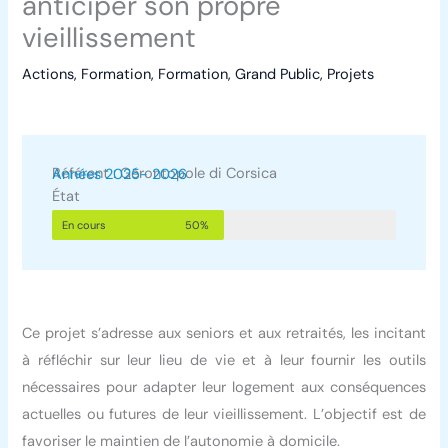
anticiper son propre
vieillissement
Actions
,
Formation
,
Formation
,
Grand Public
,
Projets
Référent : Gérontopole di Corsica
Années 2025- 2026
État
En cours
50%
Ce projet s’adresse aux seniors et aux retraités, les incitant
à réfléchir sur leur lieu de vie et à leur fournir les outils
nécessaires pour adapter leur logement aux conséquences
actuelles ou futures de leur vieillissement. L’objectif est de
favoriser le maintien de l’autonomie à domicile.