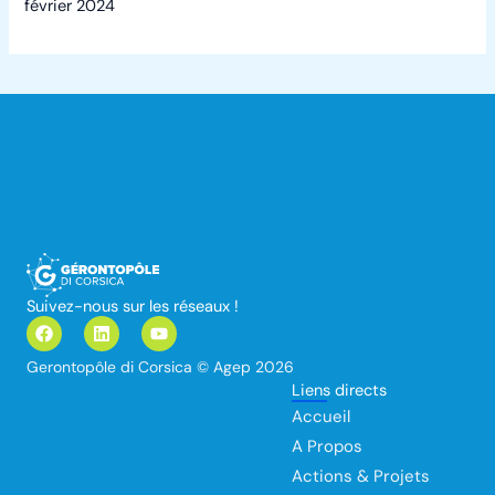
février 2024
Suivez-nous sur les réseaux !
F
L
Y
a
i
o
c
n
u
Gerontopôle di Corsica © Agep 2026
e
k
t
Liens directs
b
e
u
o
d
b
Accueil
o
i
e
k
n
A Propos
Actions & Projets