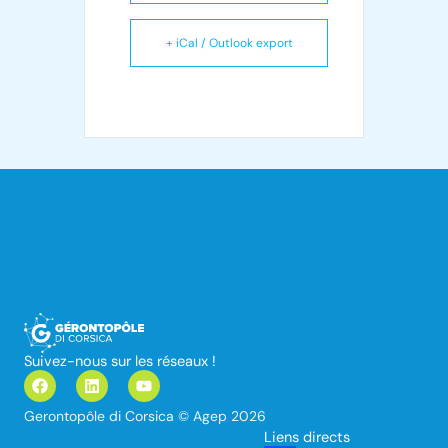
+ iCal / Outlook export
Suivez-nous sur les réseaux !
F
L
Y
a
i
o
c
n
u
Gerontopôle di Corsica © Agep 2026
e
k
t
Liens directs
b
e
u